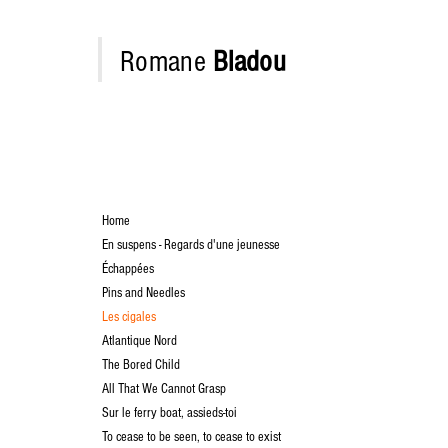
Romane
Bladou
Home
En suspens - Regards d'une jeunesse
Échappées
Pins and Needles
Les cigales
Atlantique Nord
The Bored Child
All That We Cannot Grasp
Sur le ferry boat, assieds-toi
To cease to be seen, to cease to exist