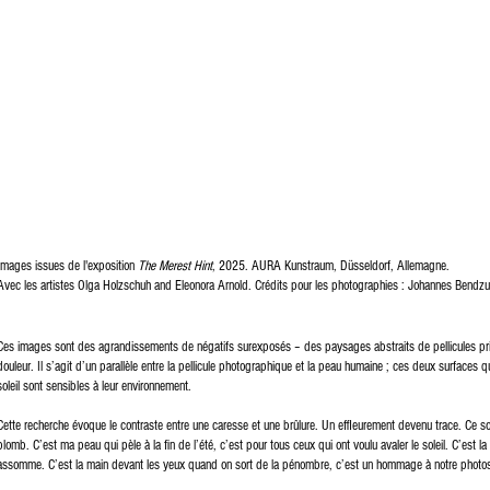
Images issues de l'exposition
The Merest Hint
, 2025. AURA Kunstraum, Düsseldorf, Allemagne.
Avec les artistes Olga Holzschuh and Eleonora Arnold. Crédits pour les photographies : Johannes Bendzul
Ces images sont des agrandissements de négatifs surexposés – des paysages abstraits de pellicules pri
douleur. Il s’agit d’un parallèle entre la pellicule photographique et la peau humaine ; ces deux surfaces 
soleil sont sensibles à leur environnement.
Cette recherche évoque le contraste entre une caresse et une brûlure. Un effleurement devenu trace. Ce son
plomb. C’est ma peau qui pèle à la fin de l’été, c’est pour tous ceux qui ont voulu avaler le soleil. C’est l
assomme. C’est la main devant les yeux quand on sort de la pénombre, c’est un hommage à notre photosens