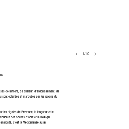
1/10
la.
ses de lumière, de chaleur, d’éblouissement, de
qui sont éclairées et marquées par les rayons du
t les cigales de Provence, la langueur et le
a douceur des soirées d’août et le midi qui
ibilité, c’est la Méditerranée aussi.